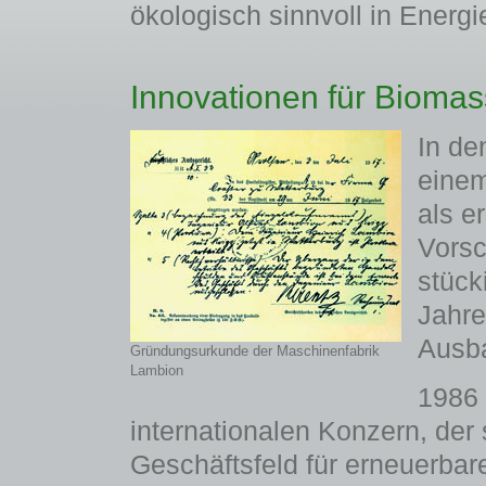
ökologisch sinnvoll in Ener
Innovationen für Bioma
In de
einem
als e
Vorsc
stück
Jahre
Ausba
Gründungsurkunde der Maschinenfabrik
Lambion
1986 
internationalen Konzern, der 
Geschäftsfeld für erneuerbar