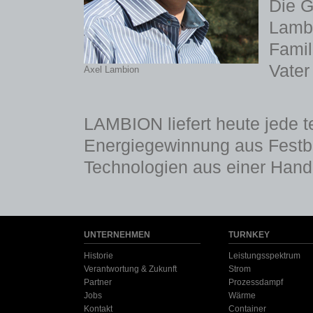
Die G
Lambi
Fami
Vater
Axel Lambion
LAMBION liefert heute jede 
Energiegewinnung aus Festbr
Technologien aus einer Hand
UNTERNEHMEN
TURNKEY
Historie
Leistungsspektrum
Verantwortung & Zukunft
Strom
Partner
Prozessdampf
Jobs
Wärme
Kontakt
Container