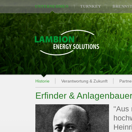
UNTERNEHMEN
TURNKEY
BRENNS
Historie
Verantwortung & Zukunft
Partne
Erfinder & Anlagenbaue
"Aus 
hochw
Heinr