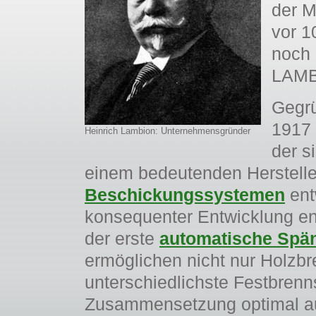
der M
vor 1
noch
LAMB
Gegr
1917 
Heinrich Lambion: Unternehmensgründer
der s
einem bedeutenden Herstell
Beschickungssystemen
ent
konsequenter Entwicklung en
der erste
automatische Spä
ermöglichen nicht nur Holzbr
unterschiedlichste Festbrenn
Zusammensetzung optimal au