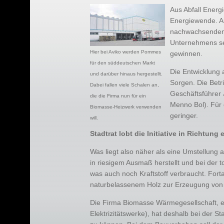
Aus Abfall Energi
Energiewende. Au
nachwachsenden R
Unternehmens se
Hier bei Aviko werden Pommes
gewinnen.
für den süddeutschen Markt
Die Entwicklung a
und darüber hinaus hergestellt.
Sorgen. Die Betri
Dabei fallen viele Schalen an,
Geschäftsführer 
die die Firma nun für ein
Menno Bol). Für 
Biomasse-Heizwerk verwenden
geringer.
will.
Stadtrat lobt die Initiative in Richtung
Was liegt also näher als eine Umstellung a
in riesigem Ausmaß herstellt und bei der
was auch noch Kraftstoff verbraucht. Fort
naturbelassenem Holz zur Erzeugung vo
Die Firma Biomasse Wärmegesellschaft, 
Elektrizitätswerke), hat deshalb bei der