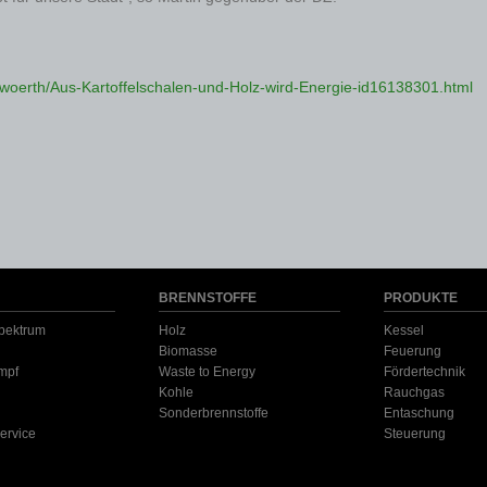
oerth/Aus-Kartoffelschalen-und-Holz-wird-Energie-id16138301.html
BRENNSTOFFE
PRODUKTE
pektrum
Holz
Kessel
Biomasse
Feuerung
mpf
Waste to Energy
Fördertechnik
Kohle
Rauchgas
Sonderbrennstoffe
Entaschung
ervice
Steuerung