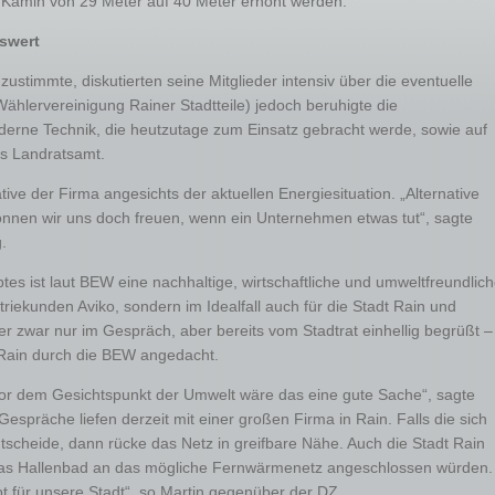
 Kamin von 29 Meter auf 40 Meter erhöht werden.
swert
ustimmte, diskutierten seine Mitglieder intensiv über die eventuelle
ählervereinigung Rainer Stadtteile) jedoch beruhigte die
oderne Technik, die heutzutage zum Einsatz gebracht werde, sowie auf
as Landratsamt.
ative der Firma angesichts der aktuellen Energiesituation. „Alternative
nnen wir uns doch freuen, wenn ein Unternehmen etwas tut“, sagte
.
s ist laut BEW eine nachhaltige, wirtschaftliche und umweltfreundlich
riekunden Aviko, sondern im Idealfall auch für die Stadt Rain und
r zwar nur im Gespräch, aber bereits vom Stadtrat einhellig begrüßt –
 Rain durch die BEW angedacht.
r vor dem Gesichtspunkt der Umwelt wäre das eine gute Sache“, sagte
spräche liefen derzeit mit einer großen Firma in Rain. Falls die sich
scheide, dann rücke das Netz in greifbare Nähe. Auch die Stadt Rain
 das Hallenbad an das mögliche Fernwärmenetz angeschlossen würden.
t für unsere Stadt“, so Martin gegenüber der DZ.