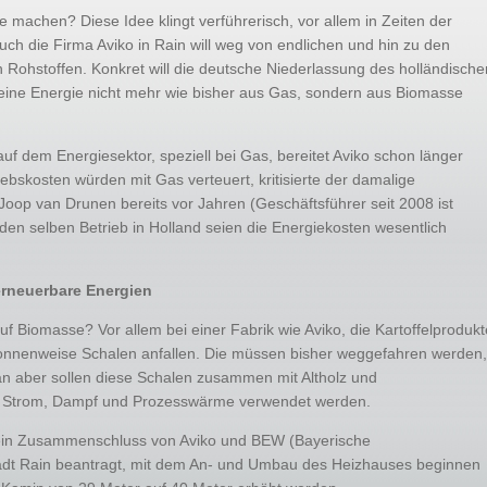
e machen? Diese Idee klingt verführerisch, vor allem in Zeiten der
ch die Firma Aviko in Rain will weg von endlichen und hin zu den
ohstoffen. Konkret will die deutsche Niederlassung des holländische
ine Energie nicht mehr wie bisher aus Gas, sondern aus Biomasse
uf dem Energiesektor, speziell bei Gas, bereitet Aviko schon länger
ebskosten würden mit Gas verteuert, kritisierte der damalige
Joop van Drunen bereits vor Jahren (Geschäftsführer seit 2008 ist
den selben Betrieb in Holland seien die Energiekosten wesentlich
 erneuerbare Energien
uf Biomasse? Vor allem bei einer Fabrik wie Aviko, die Kartoffelprodukt
 tonnenweise Schalen anfallen. Die müssen bisher weggefahren werden,
an aber sollen diese Schalen zusammen mit Altholz und
n Strom, Dampf und Prozesswärme verwendet werden.
ein Zusammenschluss von Aviko und BEW (Bayerische
 Stadt Rain beantragt, mit dem An- und Umbau des Heizhauses beginnen