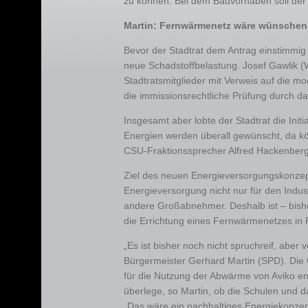
zu können. Bei dem Bauvorhaben soll der
Martin: Fernwärmenetz wäre wünschen
Bevor der Stadtrat dem Antrag einstimmig z
neue Schadstoffbelastung. Josef Gawlik (W
Stadtratsmitglieder mit Verweis auf die m
die immissionsrechtliche Prüfung durch d
Insgesamt aber lobte der Stadtrat die Initi
Energien werden überall gewünscht, da kö
CSU-Fraktionssprecher Alfred Hackenberg
Ziel des neuen Energieversorgungskonzepte
Energieversorgung nicht nur für den Indust
andere Großabnehmer. Deshalb ist – bishe
die Errichtung eines Fernwärmenetzes in
„Es ist bisher noch nicht spruchreif, abe
Bürgermeister Gerhard Martin (SPD). Die Ge
für die Nutzung der Abwärme von Aviko ent
überlege, so Martin, ob die Schulen und
„Das wäre ein nachhaltiges Energiekonzep