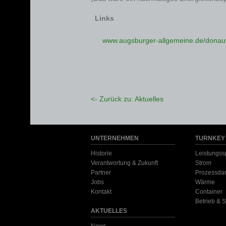
Links
www.augsburger-allgemeine.de/donauw
<- Zurück zu: Aktuelles
UNTERNEHMEN
TURNKEY
Historie
Leistungss
Verantwortung & Zukunft
Strom
Partner
Prozessda
Jobs
Wärme
Kontakt
Container
Betrieb & S
AKTUELLES